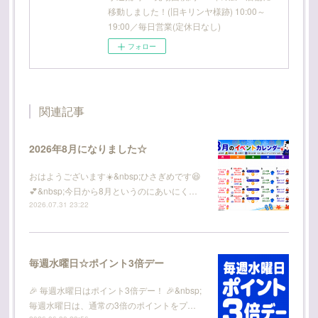
移動しました！(旧キリンヤ様跡) 10:00～
19:00／毎日営業(定休日なし)
フォロー
関連記事
2026年8月になりました☆
おはようございます☀️&nbsp;ひさぎめです😆
💕&nbsp;今日から8月というのにあいにく…
2026.07.31 23:22
毎週水曜日☆ポイント3倍デー
🎉 毎週水曜日はポイント3倍デー！ 🎉&nbsp;
毎週水曜日は、通常の3倍のポイントをプ…