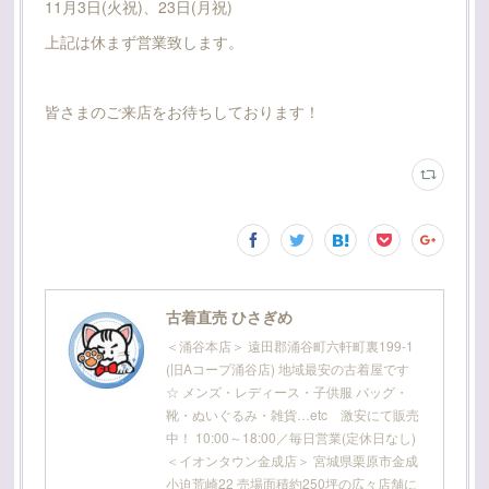
11月3日(火祝)、23日(月祝)
上記は休まず営業致します。
皆さまのご来店をお待ちしております！
古着直売 ひさぎめ
＜涌谷本店＞ 遠田郡涌谷町六軒町裏199-1
(旧Aコープ涌谷店) 地域最安の古着屋です
☆ メンズ・レディース・子供服 バッグ・
靴・ぬいぐるみ・雑貨…etc 激安にて販売
中！ 10:00～18:00／毎日営業(定休日なし)
＜イオンタウン金成店＞ 宮城県栗原市金成
小迫荒崎22 売場面積約250坪の広々店舗に