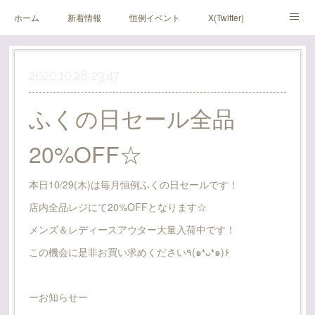
ホーム
新着情報
恒例イベント
X(Twitter)
アメブロ
Instagram
2020.10.28 23:47
ふくの日セール全品
20%OFF☆
本日10/29(木)は毎月恒例ふくの日セールです！
店内全品レジにて20%OFFとなります☆
メンズ＆レディースアウター大量入荷中です！
この機会に是非お買い求めください٩(๑❛ᴗ❛๑)۶
ーお知らせー