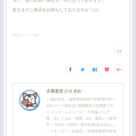
皆さまのご来店をお待ちしております(≧▽≦)ﾉ
本日のイベント
(
93
)
古着直売 ひさぎめ
＜涌谷本店＞ 遠田郡涌谷町六軒町裏199-1
(旧Aコープ涌谷店) 地域最安の古着屋です
☆ メンズ・レディース・子供服 バッグ・
靴・ぬいぐるみ・雑貨…etc 激安にて販売
中！ 10:00～18:00／毎日営業(定休日なし)
＜イオンタウン金成店＞ 宮城県栗原市金成