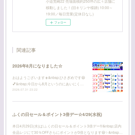
小迫荒崎22 売場面積約250坪の広々店舗に
移動しました！(旧キリンヤ様跡) 10:00～
19:00／毎日営業(定休日なし)
フォロー
関連記事
2026年8月になりました☆
おはようございます☀️&nbsp;ひさぎめです😆
💕&nbsp;今日から8月というのにあいにく…
2026.07.31 23:22
ふくの日セール＆ポイント3倍デー☆4/29(水祝)
本日4月29日(水)は\ふくの日セール＆ポイント3倍デー‼️/&nbsp;店内
全品レジにて30％OFFさらにポイントが3倍となります😆✨&nbsp…