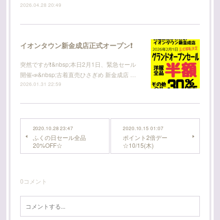
2026.04.28 20:49
イオンタウン新金成店正式オープン❗
突然ですが❗️&nbsp;本日2月1日、緊急セール
開催📣&nbsp;古着直売ひさぎめ 新金成店 …
2026.01.31 22:59
2020.10.28 23:47
2020.10.15 01:07
ふくの日セール全品
ポイント2倍デー
20%OFF☆
☆10/15(木)
0
コメント