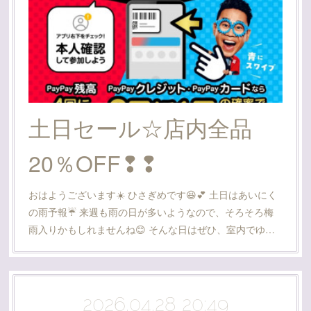
土日セール☆店内全品
20％OFF❢❢
おはようございます☀️ ひさぎめです😆💕 土日はあいにく
の雨予報☔ 来週も雨の日が多いようなので、そろそろ梅
雨入りかもしれませんね😊 そんな日はぜひ、室内でゆ…
2026.04.28 20:49