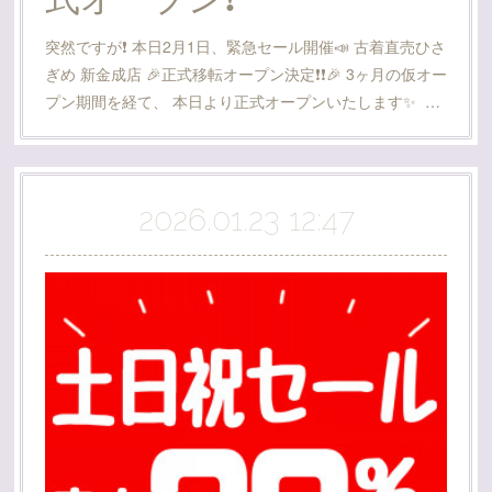
突然ですが❗️ 本日2月1日、緊急セール開催📣 古着直売ひさ
ぎめ 新金成店 🎉正式移転オープン決定❗️❗️🎉 3ヶ月の仮オー
プン期間を経て、 本日より正式オープンいたします✨️ …
2026.01.23 12:47