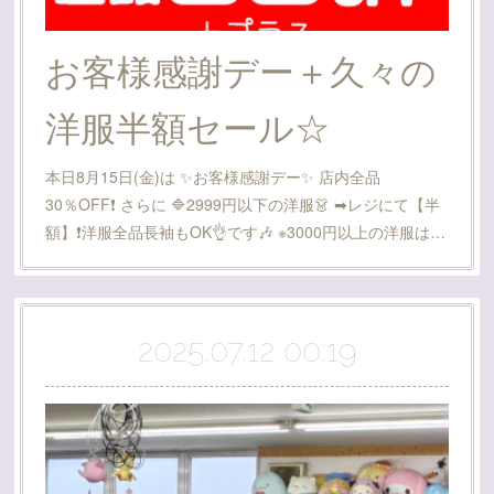
お客様感謝デー＋久々の
洋服半額セール☆
本日8月15日(金)は ✨️お客様感謝デー✨️ 店内全品
30％OFF❗️ さらに 🔷2999円以下の洋服👗 ➡レジにて【半
額】❗️洋服全品長袖もOK👌です🎶 ※3000円以上の洋服は…
2025.07.12 00:19