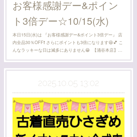
お客様感謝デー&ポイン
ト3倍デー☆10/15(水)
本日15日(水)は 『お客様感謝デー&ポイント3倍デー』 店
内全品30％OFF❗️ さらにポイントも3倍になります😆💕 こ
んなラッキーな日は滅多にありません😁 【涌谷本店】…
2025.10.05 13:02