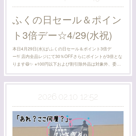
ふくの日セール＆ポイン
ト3倍デー☆4/29(水祝)
本日4月29日(水)は\ふくの日セール＆ポイント3倍デ
ー‼️/ 店内全品レジにて30％OFFさらにポイントが3倍とな
ります😆✨ ※100円以下および割引除外品は対象外、委…
2026.02.10 12:52