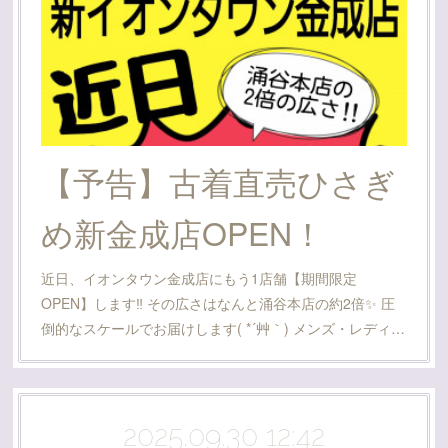
【予告】古着直売ひさぎ
め新金成店OPEN！
近日、イオンタウン金成店にもう1店舗【期間限定
OPEN】します‼️ その広さはなんと涌谷本店の約2倍✨ 圧
倒的なスケールでお届けします( *´艸｀) メンズ・レディ…
2025.09.30 12:42