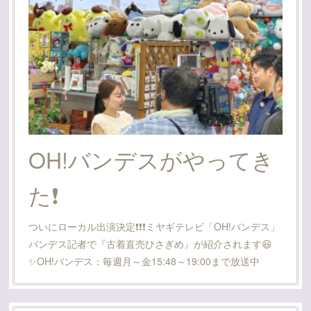
OH!バンデスがやってき
た❗
ついにローカル出演決定❗❗❗ミヤギテレビ「OH!バンデス」
バンデス記者で『古着直売ひさぎめ』が紹介されます😆
✨OH!バンデス：毎週月～金15:48～19:00まで放送中