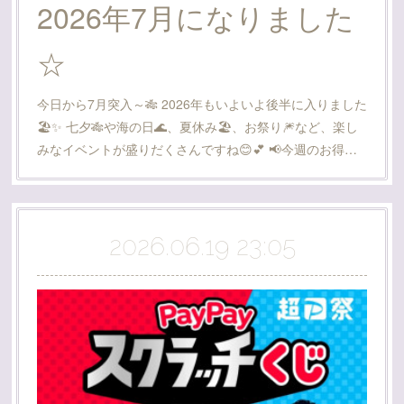
2026年7月になりました
☆
今日から7月突入～🎋 2026年もいよいよ後半に入りました
🏖️✨ 七夕🎋や海の日🌊、夏休み🏖、お祭り🎆など、楽し
みなイベントが盛りだくさんですね😊💕 📢今週のお得…
2026.06.19 23:05