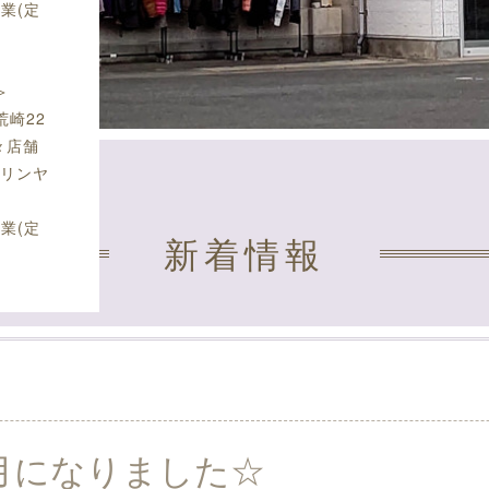
営業(定
＞
崎22
々店舗
キリンヤ
営業(定
新着情報
8月になりました☆