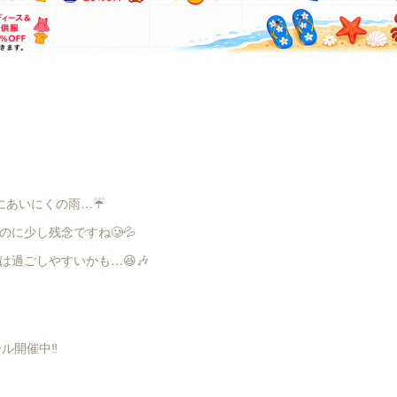
️
にあいにくの雨…☔️
のに少し残念ですね🥲💦
は過ごしやすいかも…😆🎶
ル開催中‼️