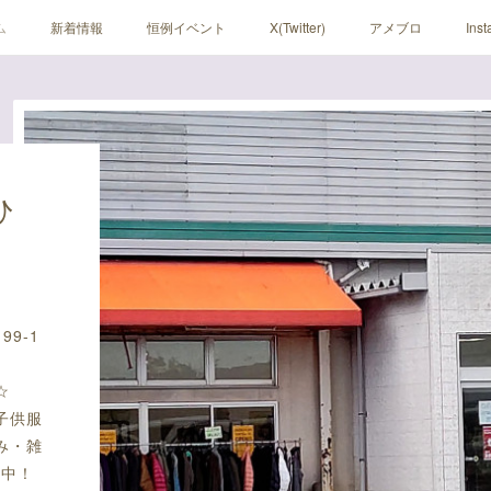
ム
新着情報
恒例イベント
X(Twitter)
アメブロ
Ins
ひ
9-1
☆
子供服
み・雑
売中！