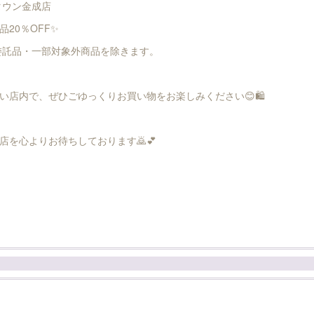
ンタウン金成店
20％OFF✨
・委託品・一部対象外商品を除きます。
い店内で、ぜひごゆっくりお買い物をお楽しみください😊🛍️
店を心よりお待ちしております🙇💕