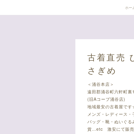
ホー
古着直売 
さぎめ
＜涌谷本店＞
遠田郡涌谷町六軒町裏19
(旧Aコープ涌谷店)
地域最安の古着屋です
メンズ・レディース・
バッグ・靴・ぬいぐる
貨…etc 激安にて販