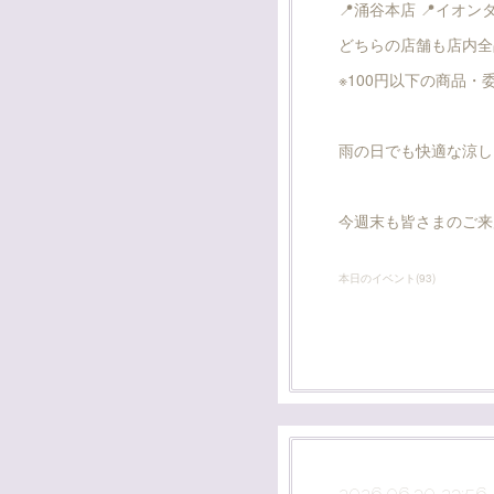
📍涌谷本店 📍イオ
どちらの店舗も店内全品
※100円以下の商品
雨の日でも快適な涼し
今週末も皆さまのご来
本日のイベント
(
93
)