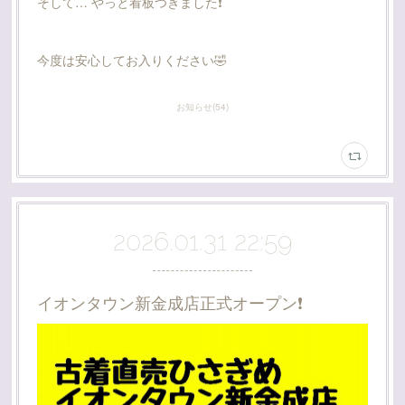
そして… やっと看板つきました❗️
今度は安心してお入りください🤣
お知らせ
(
54
)
2026.01.31 22:59
イオンタウン新金成店正式オープン❗