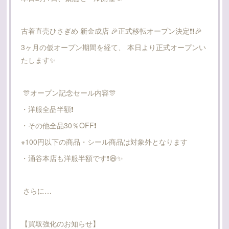
古着直売ひさぎめ 新金成店 🎉正式移転オープン決定❗️❗️🎉
3ヶ月の仮オープン期間を経て、 本日より正式オープンい
たします✨️
🎊オープン記念セール内容🎊
・洋服全品半額❗️
・その他全品30％OFF❗️
※100円以下の商品・シール商品は対象外となります
・涌谷本店も洋服半額です❗️😆✨
さらに…
【買取強化のお知らせ】