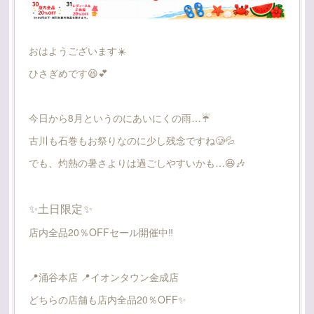
おはようございます☀️
ひさぎめです😆💕
今日から8月というのにあいにくの雨…☔️
古川も石巻もお祭りなのに少し残念ですね🥲💦
でも、灼熱の暑さよりは過ごしやすいかも…😆🎶
✨土日限定✨
店内全品20％OFFセール開催中‼️
📍涌谷本店 📍イオンタウン金成店
どちらの店舗も店内全品20％OFF✨