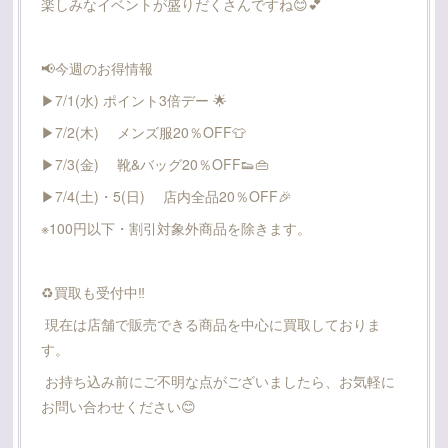
楽しみなイベントが盛りだくさんですね😊💕
📢今週のお得情報
▶7/1(水) ポイント3倍デー 🌟
▶7/2(木) メンズ服20％OFF👕
▶7/3(金) 靴&バッグ20％OFF👟👜
▶7/4(土)・5(日) 店内全品20％OFF🎉
※100円以下・割引対象外商品を除きます。
♻️買取も受付中‼️
現在は店舗で販売できる商品を中心に買取しておりま
す。
お持ち込み前にご不明な点がございましたら、お気軽に
お問い合わせください😊