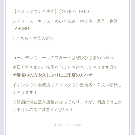
【イオンタウン金成店】🕑10:00～19:00
レディース・キッズ・ぬいぐるみ・🆕️古本・家具・食器・
LABUBU
✨こちらも大量入荷✨
ゴールデンウィークのスタートはぜひひさぎめへ😆🎶
本日も皆さまのご来店を心よりお待ちしております😊✨
📢
帰省中の方や久しぶりにご来店の方へ
📢
イオンタウン金成店はイオンタウン敷地内・中央へ移転し
ております！
旧店舗は現在空き店舗となっておりますが、閉店ではござ
いませんのでご注意ください🙇‍♂️
本日のイベント
(
93
)