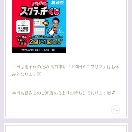
土日は雨予報のため 涌谷本店「100円ミニフリマ」はお休
みとなります🙇‍♀️
本日も皆さまのご来店を心よりお待ちしております😆💕