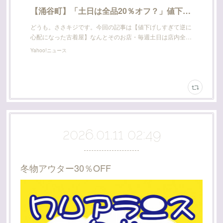
【涌谷町】「土日は全品20％オフ？」値下げしすぎて心配になった古着屋を直撃取材してきました（ささキジ） - エキスパート - Yahoo!ニュース
どうも。ささキジです。今回の記事は【値下げしすぎて逆に
心配になった古着屋】なんとそのお店・毎週土日は店内全…
Yahoo!ニュース
2026.01.11 02:49
冬物アウター30％OFF