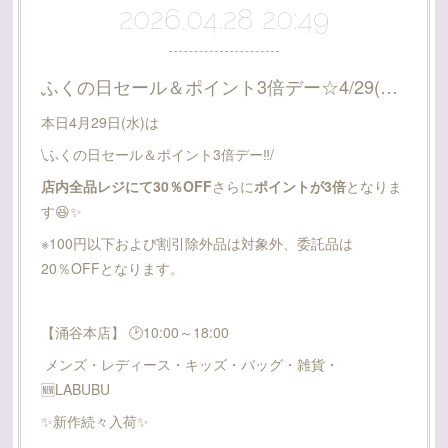
2026.04.28 20:49
ふくの日セール＆ポイント3倍デー☆4/29(水祝)
本日4月29日(水)は
\ふくの日セール＆ポイント3倍デー‼️/
店内全品レジにて30％OFF
さらに
ポイントが3倍
となりま
す😆✨
※100円以下および割引除外品は対象外、委託品は
20％OFFとなります。
【涌谷本店】 🕑10:00～18:00
メンズ・レディース・キッズ・バッグ・雑貨・
🆕️LABUBU
✨新作続々入荷✨