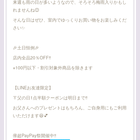
来週も雨の日が多いようなので、そろそろ梅雨入りかもし
れませんね😊
そんな日はぜひ、室内でゆっくりお買い物をお楽しみくだ
さい✨
🎉土日恒例🎉
店内全品20％OFF‼️
※100円以下・割引対象外商品を除きます
【LINEお友達限定】
👔父の日1点半額クーポンは明日まで‼️
お父さんへのプレゼントはもちろん、ご自身用にもご利用
いただけます😆💕
🉐️超PayPay祭開催中‼️