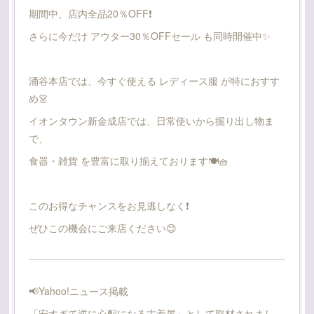
期間中、店内全品20％OFF❗️
さらに今だけ アウター30％OFFセール も同時開催中✨
涌谷本店では、今すぐ使える レディース服 が特におすす
め👗
イオンタウン新金成店では、日常使いから掘り出し物ま
で、
食器・雑貨 を豊富に取り揃えております🍽️🧺
このお得なチャンスをお見逃しなく❗
ぜひこの機会にご来店ください😊
📢Yahoo!ニュース掲載
「安すぎて逆に心配になる古着屋」として取材されまし