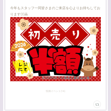
今年もスタッフ一同皆さまのご来店を心よりお待ちしてお
ります🙇‍♂️🙇
恒例イベント
(
14
)