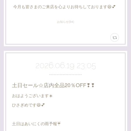
今月も皆さまのご来店を心よりお待ちしております😆💕
お知らせ
(
54
)
2026.06.19 23:05
土日セール☆店内全品20％OFF❢❢
おはようございます☀️
ひさぎめです😆💕
土日はあいにくの雨予報☔