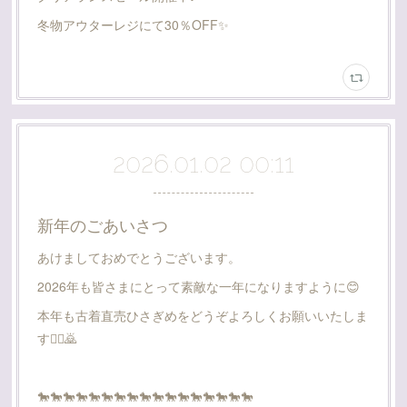
冬物アウターレジにて30％OFF✨️
2026.01.02 00:11
新年のごあいさつ
あけましておめでとうございます。
2026年も皆さまにとって素敵な一年になりますように😊
本年も古着直売ひさぎめをどうぞよろしくお願いいたしま
す🙇‍♂️🙇
🐎🐎🐎🐎🐎🐎🐎🐎🐎🐎🐎🐎🐎🐎🐎🐎🐎