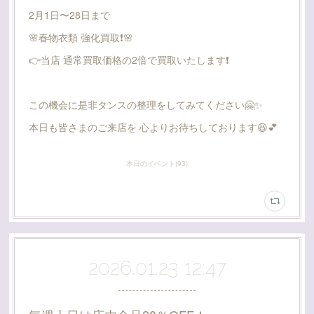
2月1日〜28日まで
🌸春物衣類 強化買取❗️🌸
👉当店 通常買取価格の2倍で買取いたします❗️
この機会に是非タンスの整理をしてみてください🤗✨️
本日も皆さまのご来店を 心よりお待ちしております😆💕
本日のイベント
(
93
)
2026.01.23 12:47