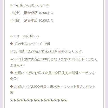
🎍✨️初売りのお知らせ✨️🎍
1/3(土)
新金成店
10:00より
1/4(日)
涌谷本店
10:00より
🎍✨️セール内容✨️🎍
◆ 店内全品 レジにて半額❗️
※100円以下の商品と委託品は対象外となります。
※200円未満の商品は100円となります(100円以下にはなり
ません🙏)
◆ お買い上げのお客様全員に次回使える割引クーポンを
進呈✨
◆ お買い上げ2,000円毎にBOXティッシュ1個プレゼント
🎁
🐎🐎🐎🐎🐎🐎🐎🐎🐎🐎🐎🐎🐎🐎🐎🐎🐎