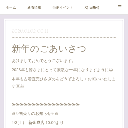
ホーム
新着情報
恒例イベント
X(Twitter)
アメブロ
Instagram
2026.01.02 00:11
新年のごあいさつ
あけましておめでとうございます。
2026年も皆さまにとって素敵な一年になりますように😊
本年も古着直売ひさぎめをどうぞよろしくお願いいたしま
す🙇‍♂️🙇
🐎🐎🐎🐎🐎🐎🐎🐎🐎🐎🐎🐎🐎🐎🐎🐎🐎
🎍✨️初売りのお知らせ✨️🎍
1/3(土)
新金成店
10:00より