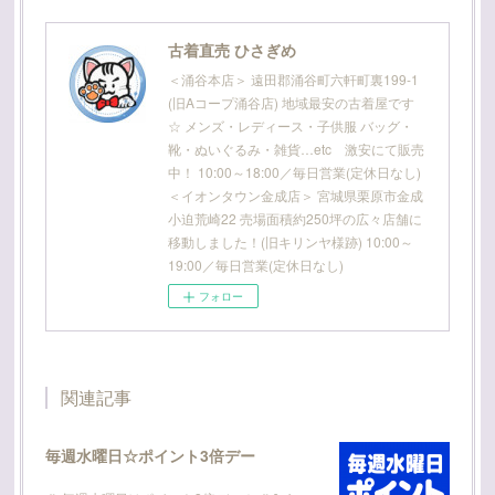
古着直売 ひさぎめ
＜涌谷本店＞ 遠田郡涌谷町六軒町裏199-1
(旧Aコープ涌谷店) 地域最安の古着屋です
☆ メンズ・レディース・子供服 バッグ・
靴・ぬいぐるみ・雑貨…etc 激安にて販売
中！ 10:00～18:00／毎日営業(定休日なし)
＜イオンタウン金成店＞ 宮城県栗原市金成
小迫荒崎22 売場面積約250坪の広々店舗に
移動しました！(旧キリンヤ様跡) 10:00～
19:00／毎日営業(定休日なし)
フォロー
関連記事
毎週水曜日☆ポイント3倍デー