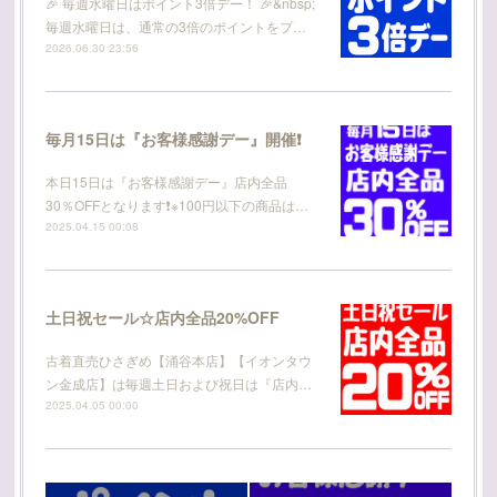
🎉 毎週水曜日はポイント3倍デー！ 🎉&nbsp;
毎週水曜日は、通常の3倍のポイントをプ…
2026.06.30 23:56
毎月15日は『お客様感謝デー』開催❗
本日15日は『お客様感謝デー』店内全品
30％OFFとなります❗※100円以下の商品は…
2025.04.15 00:08
土日祝セール☆店内全品20%OFF
古着直売ひさぎめ【涌谷本店】【イオンタウ
ン金成店】は毎週土日および祝日は『店内…
2025.04.05 00:00