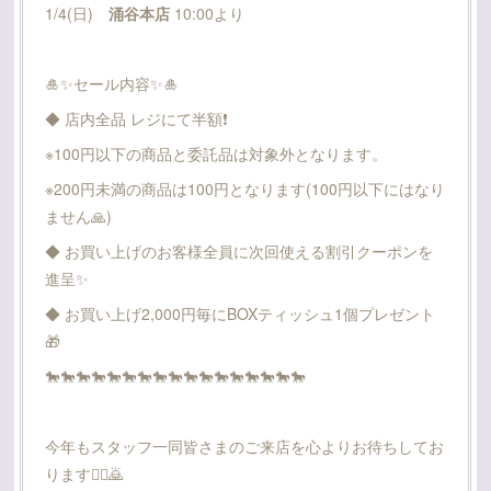
1/4(日)
涌谷本店
10:00より
🎍✨️セール内容✨️🎍
◆ 店内全品 レジにて半額❗️
※100円以下の商品と委託品は対象外となります。
※200円未満の商品は100円となります(100円以下にはなり
ません🙏)
◆ お買い上げのお客様全員に次回使える割引クーポンを
進呈✨
◆ お買い上げ2,000円毎にBOXティッシュ1個プレゼント
🎁
🐎🐎🐎🐎🐎🐎🐎🐎🐎🐎🐎🐎🐎🐎🐎🐎🐎
今年もスタッフ一同皆さまのご来店を心よりお待ちしてお
ります🙇‍♂️🙇