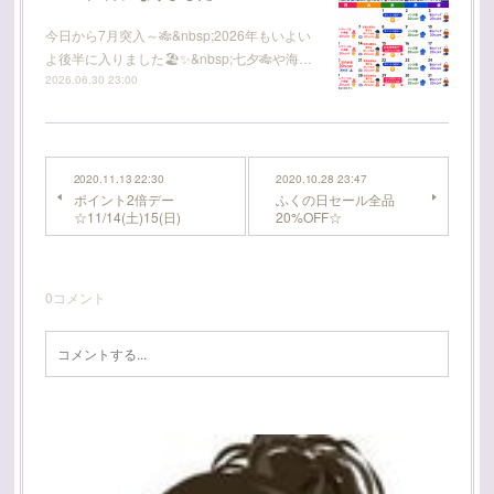
今日から7月突入～🎋&nbsp;2026年もいよい
よ後半に入りました🏖️✨&nbsp;七夕🎋や海…
2026.06.30 23:00
2020.11.13 22:30
2020.10.28 23:47
ポイント2倍デー
ふくの日セール全品
☆11/14(土)15(日)
20%OFF☆
0
コメント