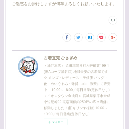
ご迷惑をお掛けしますが何卒よろしくお願いいたします。
古着直売 ひさぎめ
＜涌谷本店＞ 遠田郡涌谷町六軒町裏199-1
(旧Aコープ涌谷店) 地域最安の古着屋です
☆ メンズ・レディース・子供服 バッグ・
靴・ぬいぐるみ・雑貨…etc 激安にて販売
中！ 10:00～18:00／毎日営業(定休日なし)
＜イオンタウン金成店＞ 宮城県栗原市金成
小迫荒崎22 売場面積約250坪の広々店舗に
移動しました！(旧キリンヤ様跡) 10:00～
19:00／毎日営業(定休日なし)
フォロー