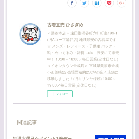
古着直売 ひさぎめ
＜涌谷本店＞ 遠田郡涌谷町六軒町裏199-1
(旧Aコープ涌谷店) 地域最安の古着屋です
☆ メンズ・レディース・子供服 バッグ・
靴・ぬいぐるみ・雑貨…etc 激安にて販売
中！ 10:00～18:00／毎日営業(定休日なし)
＜イオンタウン金成店＞ 宮城県栗原市金成
小迫荒崎22 売場面積約250坪の広々店舗に
移動しました！(旧キリンヤ様跡) 10:00～
19:00／毎日営業(定休日なし)
フォロー
関連記事
毎週水曜日☆ポイント3倍デー