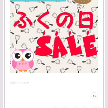
恒例イベント
(
14
)