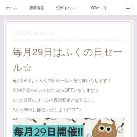
ホーム
新着情報
恒例イベント
X(Twitter)
アメブロ
Instagram
2021.08.26 00:00
毎月29日はふくの日セー
ル☆
毎月29日は＜ふくの日セール＞を開催いたします！
店内洋服のみレジにて30％OFFとなります☆
※その月毎にセール内容は変更となります。
2月は28日に開催いたします(*ˊᗜˋ*)/