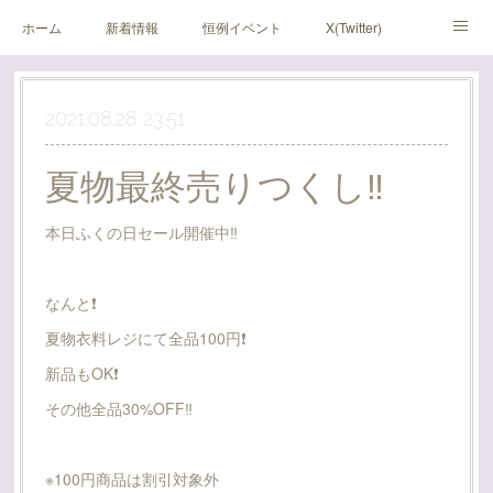
ホーム
新着情報
恒例イベント
X(Twitter)
アメブロ
Instagram
2021.08.28 23:51
夏物最終売りつくし‼️
本日ふくの日セール開催中‼️
なんと❗
夏物衣料レジにて全品100円❗
新品もOK❗
その他全品30%OFF‼️
※100円商品は割引対象外