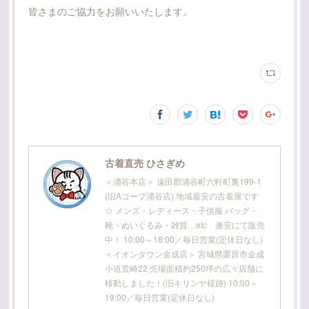
皆さまのご協力をお願いいたします。
古着直売 ひさぎめ
＜涌谷本店＞ 遠田郡涌谷町六軒町裏199-1
(旧Aコープ涌谷店) 地域最安の古着屋です
☆ メンズ・レディース・子供服 バッグ・
靴・ぬいぐるみ・雑貨…etc 激安にて販売
中！ 10:00～18:00／毎日営業(定休日なし)
＜イオンタウン金成店＞ 宮城県栗原市金成
小迫荒崎22 売場面積約250坪の広々店舗に
移動しました！(旧キリンヤ様跡) 10:00～
19:00／毎日営業(定休日なし)