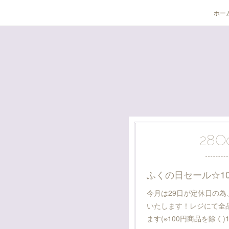
ホー
28
O
ふくの日セール☆10/
今月は29日が定休日の
いたします！レジにて全品
ます(※100円商品を除く)