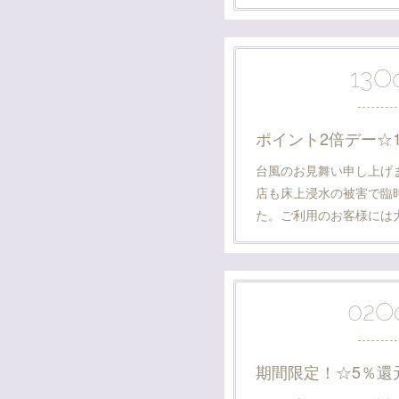
13
O
ポイント2倍デー☆10
台風のお見舞い申し上げ
店も床上浸水の被害で臨
た。ご利用のお客様には
02
O
期間限定！☆5％還元