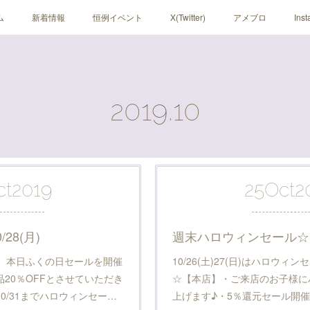
ム
新着情報
恒例イベント
X(Twitter)
アメブロ
Ins
2019
.
10
ct
2019
25
Oct
2
28(月)
週末ハロウィンセール☆10/
為、本日ふくの日セールを開催
10/26(土)27(日)はハロウ
20％OFFとさせていただき
☆【本店】・ご来店のお子様に
10/31までハロウィンセー…
上げます♪・5％還元セール開