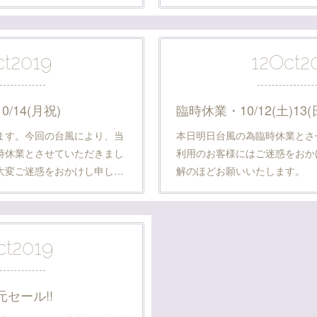
ct
2019
12
Oct
2
/14(月祝)
臨時休業・10/12(土)13(
ます。今回の台風により、当
本日明日台風の為臨時休業とさ
時休業とさせていただきまし
利用のお客様にはご迷惑をおか
大変ご迷惑をおかけし申し…
解のほどお願いいたします。
ct
2019
セール!!