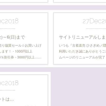
ec
2018
27
Dec
2
金)～6(日)まで
サイトリニューアルしま
初売り協賛セール☆お買い上げ
いつも『古着直売 ひさぎめ／隠
ます！・1000円以上
利用いただき誠にありがとうご
0％割引券・3000円以上……
ムページのリニューアルが完了
ec
2018
ントは…