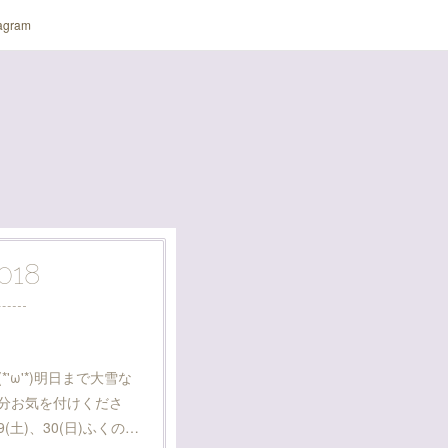
tagram
018
'ω'*)明日まで大雪な
分お気を付けくださ
(土)、30(日)ふくの…