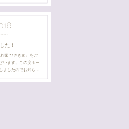
018
した！
れ家 ひさぎめ』をご
ざいます。この度ホー
しましたのでお知ら…