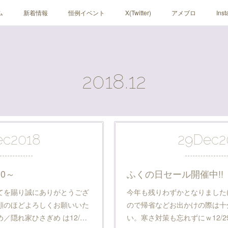
ム
新着情報
恒例イベント
X(Twitter)
アメブロ
Ins
2018
.
12
ec
2018
29
Dec
2
00～
ふくの日セール開催中!!
てを賜り誠にありがとうござ
今年も残りわずかとなりました(*
顧のほどよろしくお願いいた
ので帰省などお出かけの際は十
／隠れ家ひさぎめ は12/…
い。寒さ対策も忘れずにｗ12/29