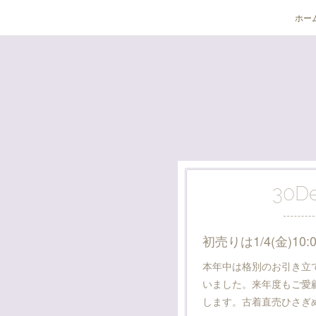
ホー
30
D
初売りは1/4(金)10:
本年中は格別のお引き立
いました。来年度もご愛
します。古着直売ひさぎめ