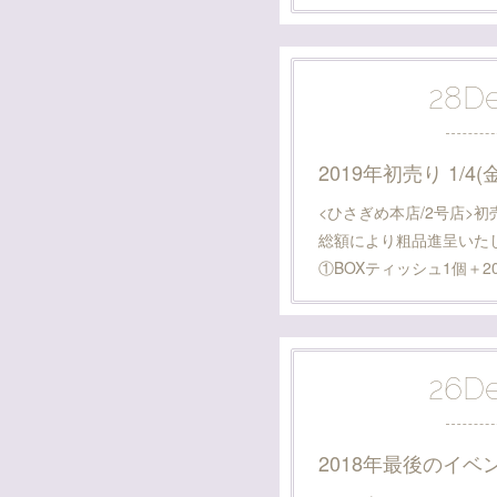
28
D
2019年初売り 1/4(
<ひさぎめ本店/2号店>
総額により粗品進呈いたし
①BOXティッシュ1個＋2
26
D
2018年最後のイベ