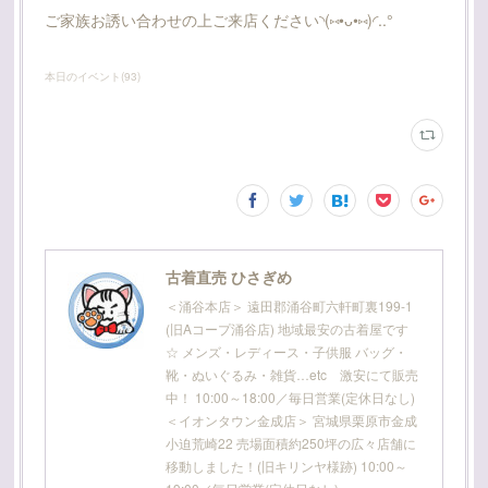
ご家族お誘い合わせの上ご来店ください◝(⑅•ᴗ•⑅)◜..°
本日のイベント
(
93
)
古着直売 ひさぎめ
＜涌谷本店＞ 遠田郡涌谷町六軒町裏199-1
(旧Aコープ涌谷店) 地域最安の古着屋です
☆ メンズ・レディース・子供服 バッグ・
靴・ぬいぐるみ・雑貨…etc 激安にて販売
中！ 10:00～18:00／毎日営業(定休日なし)
＜イオンタウン金成店＞ 宮城県栗原市金成
小迫荒崎22 売場面積約250坪の広々店舗に
移動しました！(旧キリンヤ様跡) 10:00～