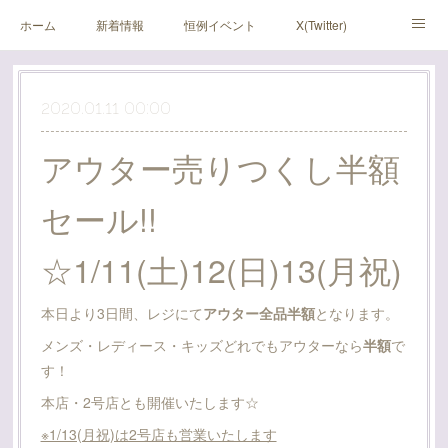
ホーム
新着情報
恒例イベント
X(Twitter)
アメブロ
Instagram
2020.01.11 00:00
アウター売りつくし半額
セール!!
☆1/11(土)12(日)13(月祝)
本日より3日間、レジにて
アウター全品半額
となります。
メンズ・レディース・キッズどれでもアウターなら
半額
で
す！
本店・2号店とも開催いたします☆
※1/13(月祝)は2号店も営業いたします