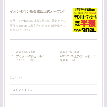
イオンタウン新金成店正式オープン❗
突然ですが❗️&nbsp;本日2月1日、緊急セール
開催📣&nbsp;古着直売ひさぎめ 新金成店 …
2026.01.31 22:59
2020.01.17 23:40
2020.01.03 12:25
アウター半額セール！
2020年1/4(土)5(日)☆初
☆1/18(土)19(日)
売りセール!!
0
コメント