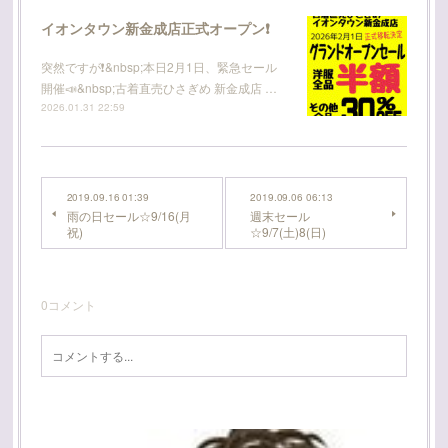
イオンタウン新金成店正式オープン❗
突然ですが❗️&nbsp;本日2月1日、緊急セール
開催📣&nbsp;古着直売ひさぎめ 新金成店 …
2026.01.31 22:59
2019.09.16 01:39
2019.09.06 06:13
雨の日セール☆9/16(月
週末セール
祝)
☆9/7(土)8(日)
0
コメント