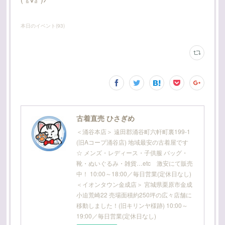
本日のイベント
(
93
)
古着直売 ひさぎめ
＜涌谷本店＞ 遠田郡涌谷町六軒町裏199-1
(旧Aコープ涌谷店) 地域最安の古着屋です
☆ メンズ・レディース・子供服 バッグ・
靴・ぬいぐるみ・雑貨…etc 激安にて販売
中！ 10:00～18:00／毎日営業(定休日なし)
＜イオンタウン金成店＞ 宮城県栗原市金成
小迫荒崎22 売場面積約250坪の広々店舗に
移動しました！(旧キリンヤ様跡) 10:00～
19:00／毎日営業(定休日なし)