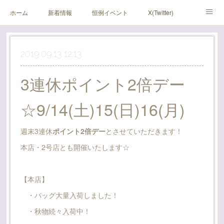
ホーム
新着情報
恒例イベント
X(Twitter)
アメブロ
Instagram
2019.09.13 12:13
3連休ポイント2倍デー
☆9/14(土)15(日)16(月)
週末3連休
ポイント2倍デー
とさせていただきます！
本店・2号店とも開催いたします☆
【本店】
・バッグ大量入荷しました！
・秋物続々入荷中！