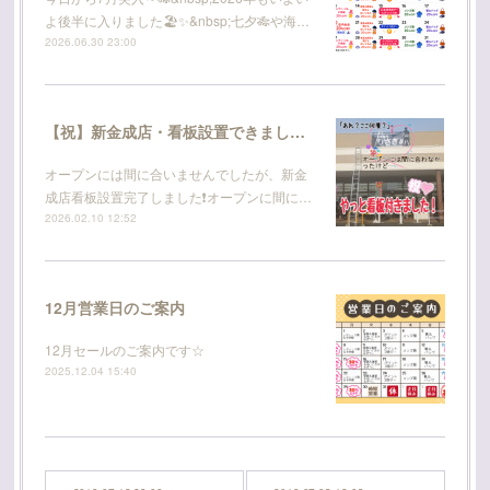
よ後半に入りました🏖️✨&nbsp;七夕🎋や海…
2026.06.30 23:00
【祝】新金成店・看板設置できました！
オープンには間に合いませんでしたが、新金
成店看板設置完了しました❗オープンに間に…
2026.02.10 12:52
12月営業日のご案内
12月セールのご案内です☆
2025.12.04 15:40