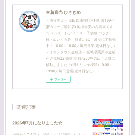
古着直売 ひさぎめ
＜涌谷本店＞ 遠田郡涌谷町六軒町裏199-1
(旧Aコープ涌谷店) 地域最安の古着屋です
☆ メンズ・レディース・子供服 バッグ・
靴・ぬいぐるみ・雑貨…etc 激安にて販売
中！ 10:00～18:00／毎日営業(定休日なし)
＜イオンタウン金成店＞ 宮城県栗原市金成
小迫荒崎22 売場面積約250坪の広々店舗に
移動しました！(旧キリンヤ様跡) 10:00～
19:00／毎日営業(定休日なし)
フォロー
関連記事
2026年7月になりました☆
今日から7月突入～🎋&nbsp;2026年もいよい