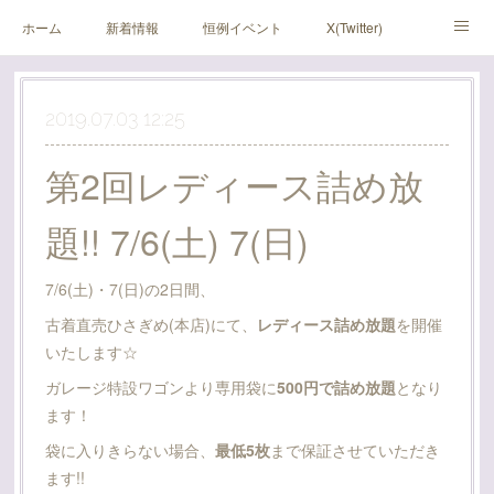
ホーム
新着情報
恒例イベント
X(Twitter)
アメブロ
Instagram
2019.07.03 12:25
第2回レディース詰め放
題!! 7/6(土) 7(日)
7/6(土)・7(日)の2日間、
古着直売ひさぎめ(本店)にて、
レディース詰め放題
を開催
いたします☆
ガレージ特設ワゴンより専用袋に
500円で詰め放題
となり
ます！
袋に入りきらない場合、
最低5枚
まで保証させていただき
ます!!