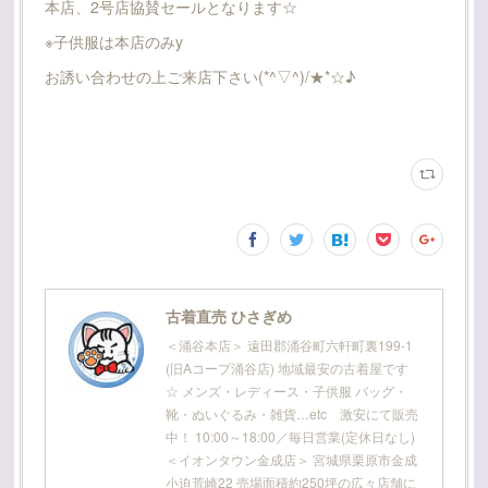
本店、2号店協賛セールとなります☆
※子供服は本店のみy
お誘い合わせの上ご来店下さい(*^▽^)/★*☆♪
古着直売 ひさぎめ
＜涌谷本店＞ 遠田郡涌谷町六軒町裏199-1
(旧Aコープ涌谷店) 地域最安の古着屋です
☆ メンズ・レディース・子供服 バッグ・
靴・ぬいぐるみ・雑貨…etc 激安にて販売
中！ 10:00～18:00／毎日営業(定休日なし)
＜イオンタウン金成店＞ 宮城県栗原市金成
小迫荒崎22 売場面積約250坪の広々店舗に