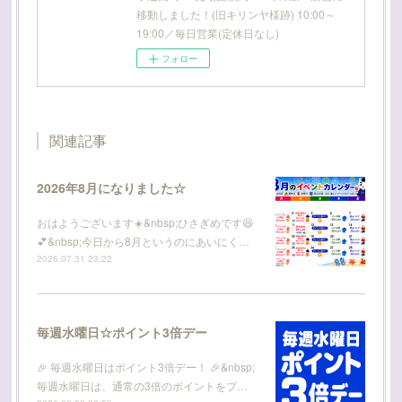
移動しました！(旧キリンヤ様跡) 10:00～
19:00／毎日営業(定休日なし)
フォロー
関連記事
2026年8月になりました☆
おはようございます☀️&nbsp;ひさぎめです😆
💕&nbsp;今日から8月というのにあいにく…
2026.07.31 23:22
毎週水曜日☆ポイント3倍デー
🎉 毎週水曜日はポイント3倍デー！ 🎉&nbsp;
毎週水曜日は、通常の3倍のポイントをプ…