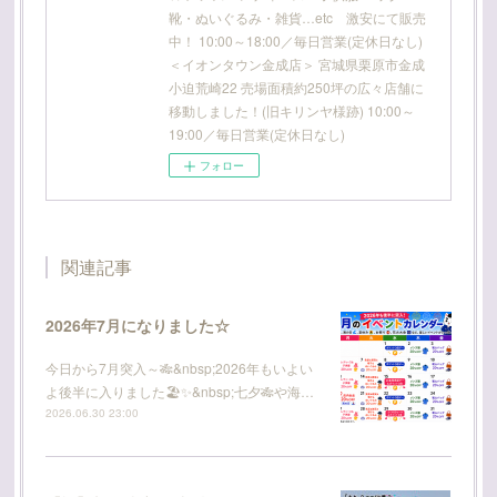
靴・ぬいぐるみ・雑貨…etc 激安にて販売
中！ 10:00～18:00／毎日営業(定休日なし)
＜イオンタウン金成店＞ 宮城県栗原市金成
小迫荒崎22 売場面積約250坪の広々店舗に
移動しました！(旧キリンヤ様跡) 10:00～
19:00／毎日営業(定休日なし)
フォロー
関連記事
2026年7月になりました☆
今日から7月突入～🎋&nbsp;2026年もいよい
よ後半に入りました🏖️✨&nbsp;七夕🎋や海…
2026.06.30 23:00