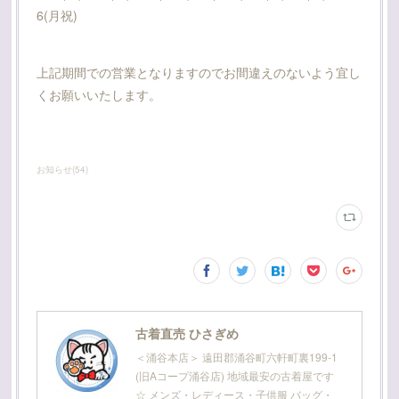
6(月祝)
上記期間での営業となりますのでお間違えのないよう宜し
くお願いいたします。
お知らせ
(
54
)
古着直売 ひさぎめ
＜涌谷本店＞ 遠田郡涌谷町六軒町裏199-1
(旧Aコープ涌谷店) 地域最安の古着屋です
☆ メンズ・レディース・子供服 バッグ・