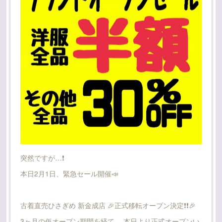
突然ですが…❗️
本日2月1日、緊急セール開催📣
古着直売ひさぎめ 新金成店 🎉正式移転オープン決定❗️❗️🎉
3ヶ月の仮オープン期間を経て、 本日より正式オープンい