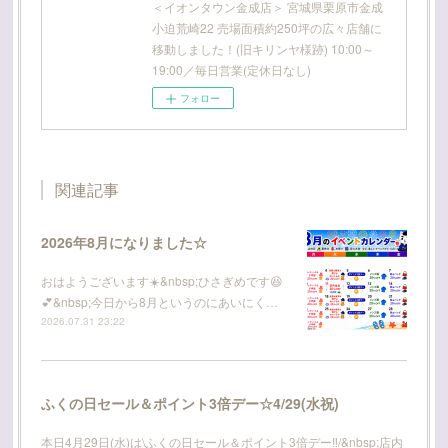
＜イオンタウン金成店＞ 宮城県栗原市金成
小迫荒崎22 売場面積約250坪の広々店舗に
移動しました！(旧キリンヤ様跡) 10:00～
19:00／毎日営業(定休日なし)
フォロー
関連記事
2026年8月になりました☆
おはようございます☀️&nbsp;ひさぎめです😆
💕&nbsp;今日から8月というのにあいにく…
2026.07.31 23:22
ふくの日セール＆ポイント3倍デー☆4/29(水祝)
本日4月29日(水)は\ふくの日セール＆ポイント3倍デー‼️/&nbsp;店内