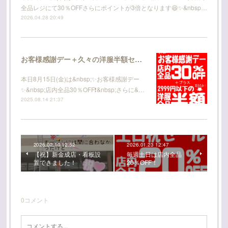
全品レジにて30％OFFさらにポイントが3倍となります😆✨&nbsp…
2026.04.28 20:49
お客様感謝デー＋久々の洋服半額セール☆
本日8月15日(金)は&nbsp;✨️お客様感謝デー
✨️&nbsp;店内全品30％OFF❗️&nbsp;さらに&…
2025.08.14 21:37
2026.02.10 12:52
2026.01.23 12:47
【祝】新金成店・看板設
毎週土日は店内全品
置できました！
20％OFF！
0
コメント