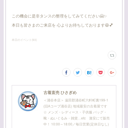
この機会に是非タンスの整理をしてみてください🤗✨️
本日も皆さまのご来店を 心よりお待ちしております😆💕
本日のイベント
(
93
)
古着直売 ひさぎめ
＜涌谷本店＞ 遠田郡涌谷町六軒町裏199-1
(旧Aコープ涌谷店) 地域最安の古着屋です
☆ メンズ・レディース・子供服 バッグ・
靴・ぬいぐるみ・雑貨…etc 激安にて販売
中！ 10:00～18:00／毎日営業(定休日なし)