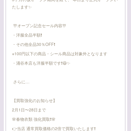
たします✨️
🎊オープン記念セール内容🎊
・洋服全品半額❗️
・その他全品30％OFF❗️
※100円以下の商品・シール商品は対象外となります
・涌谷本店も洋服半額です❗️😆✨
さらに…
【買取強化のお知らせ】
2月1日〜28日まで
🌸春物衣類 強化買取❗️🌸
👉当店 通常買取価格の2倍で買取いたします❗️