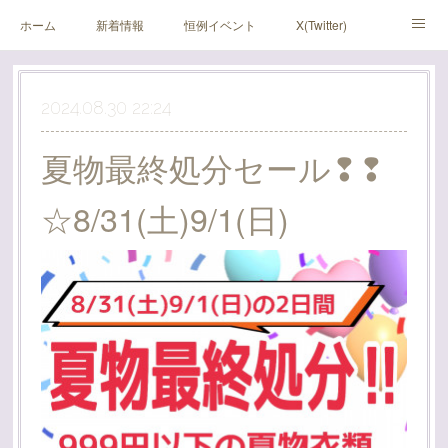
ホーム
新着情報
恒例イベント
X(Twitter)
アメブロ
Instagram
2024.08.30 22:24
夏物最終処分セール❢❢
☆8/31(土)9/1(日)