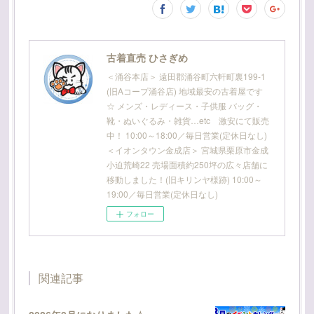
古着直売 ひさぎめ
＜涌谷本店＞ 遠田郡涌谷町六軒町裏199-1
(旧Aコープ涌谷店) 地域最安の古着屋です
☆ メンズ・レディース・子供服 バッグ・
靴・ぬいぐるみ・雑貨…etc 激安にて販売
中！ 10:00～18:00／毎日営業(定休日なし)
＜イオンタウン金成店＞ 宮城県栗原市金成
小迫荒崎22 売場面積約250坪の広々店舗に
移動しました！(旧キリンヤ様跡) 10:00～
19:00／毎日営業(定休日なし)
フォロー
関連記事