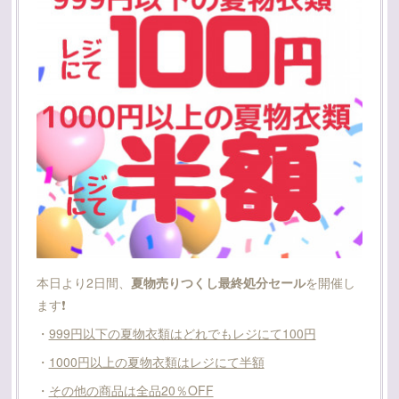
本日より2日間、
夏物売りつくし最終処分セール
を開催し
ます❗
・
999円以下の夏物衣類はどれでもレジにて100円
・
1000円以上の夏物衣類はレジにて半額
・
その他の商品は全品20％OFF