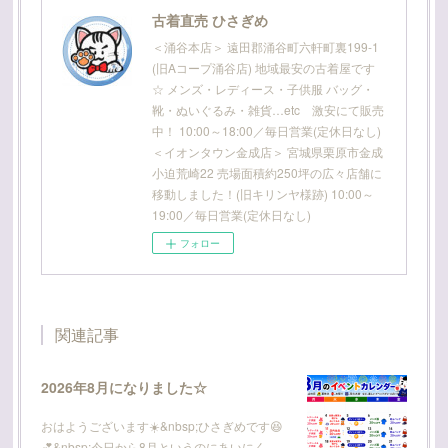
古着直売 ひさぎめ
＜涌谷本店＞ 遠田郡涌谷町六軒町裏199-1
(旧Aコープ涌谷店) 地域最安の古着屋です
☆ メンズ・レディース・子供服 バッグ・
靴・ぬいぐるみ・雑貨…etc 激安にて販売
中！ 10:00～18:00／毎日営業(定休日なし)
＜イオンタウン金成店＞ 宮城県栗原市金成
小迫荒崎22 売場面積約250坪の広々店舗に
移動しました！(旧キリンヤ様跡) 10:00～
19:00／毎日営業(定休日なし)
フォロー
関連記事
2026年8月になりました☆
おはようございます☀️&nbsp;ひさぎめです😆
💕&nbsp;今日から8月というのにあいにく…