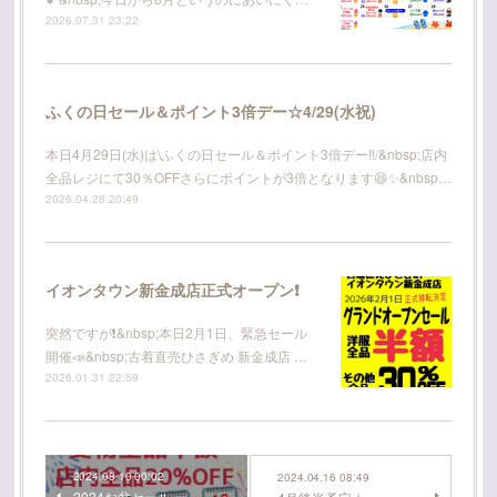
2026.07.31 23:22
ふくの日セール＆ポイント3倍デー☆4/29(水祝)
本日4月29日(水)は\ふくの日セール＆ポイント3倍デー‼️/&nbsp;店内
全品レジにて30％OFFさらにポイントが3倍となります😆✨&nbsp…
2026.04.28 20:49
イオンタウン新金成店正式オープン❗
突然ですが❗️&nbsp;本日2月1日、緊急セール
開催📣&nbsp;古着直売ひさぎめ 新金成店 …
2026.01.31 22:59
2024.08.10 00:02
2024.04.16 08:49
2024お盆セール