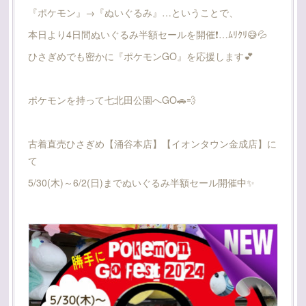
『ポケモン』→『ぬいぐるみ』…ということで、
本日より4日間ぬいぐるみ半額セールを開催❗…ﾑﾘｸﾘ😅💦
ひさぎめでも密かに『ポケモンGO』を応援します💕
ポケモンを持って七北田公園へGO🚗💨
古着直売ひさぎめ【涌谷本店】【イオンタウン金成店】に
て
5/30(木)～6/2(日)までぬいぐるみ半額セール開催中✨