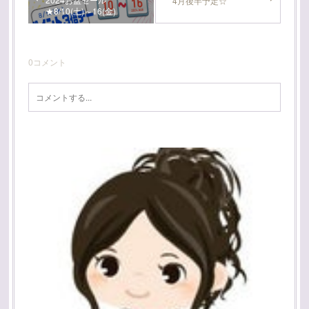
4月後半予定☆
★8/10(土)～16(金)
0
コメント