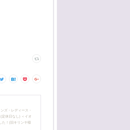
 メンズ・レディース・
(定休日なし) ＜イオ
した！(旧キリンヤ様