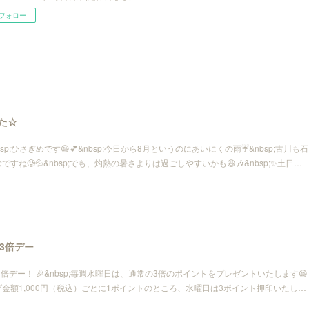
フォロー
した☆
sp;ひさぎめです😆💕&nbsp;今日から8月というのにあいにくの雨☔️&nbsp;古川も石
ね🥲💦&nbsp;でも、灼熱の暑さよりは過ごしやすいかも😆🎶&nbsp;✨土日…
3倍デー
3倍デー！ 🎉&nbsp;毎週水曜日は、通常の3倍のポイントをプレゼントいたします😆
上げ金額1,000円（税込）ごとに1ポイントのところ、水曜日は3ポイント押印いたし…