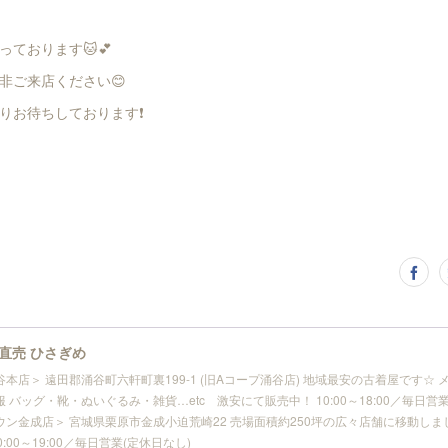
ております🐱💕
非ご来店ください😊
りお待ちしております❗
直売 ひさぎめ
谷本店＞ 遠田郡涌谷町六軒町裏199-1 (旧Aコープ涌谷店) 地域最安の古着屋です☆
 バッグ・靴・ぬいぐるみ・雑貨…etc 激安にて販売中！ 10:00～18:00／毎日営業
ウン金成店＞ 宮城県栗原市金成小迫荒崎22 売場面積約250坪の広々店舗に移動しま
10:00～19:00／毎日営業(定休日なし)