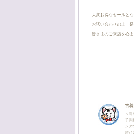
大変お得なセールとなっ
お誘い合わせの上、是
皆さまのご来店を心よ
古着
＜涌
子供服
ンタ
跡) 