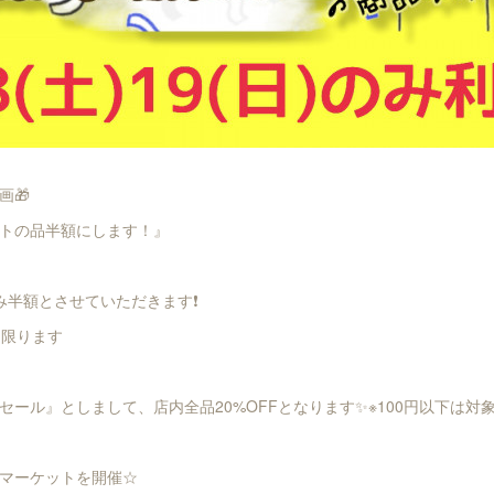
画🎁
トの品半額にします！』
み半額とさせていただきます❗
に限ります
セール』としまして、店内全品20%OFFとなります✨※100円以下は対
マーケットを開催☆