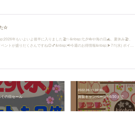
した☆
p;2026年もいよいよ後半に入りました🏖️✨&nbsp;七夕🎋や海の日🌊、夏休み🏖、
ントが盛りだくさんですね😊💕&nbsp;📢今週のお得情報&nbsp;▶7/1(水) ポイ…
2022.06.11 00:00
)ふくの日セール
買取キャンペーン!! 6/30まで