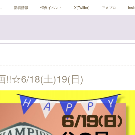
ム
新着情報
恒例イベント
X(Twitter)
アメブロ
Ins
!☆6/18(土)19(日)