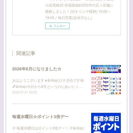
小迫荒崎22 売場面積約250坪の広々店舗に
移動しました！(旧キリンヤ様跡) 10:00～
19:00／毎日営業(定休日なし)
フォロー
関連記事
2026年8月になりました☆
おはようございます☀️&nbsp;ひさぎめです😆
💕&nbsp;今日から8月というのにあいにく…
2026.07.31 23:22
毎週水曜日☆ポイント3倍デー
🎉 毎週水曜日はポイント3倍デー！ 🎉&nbsp;