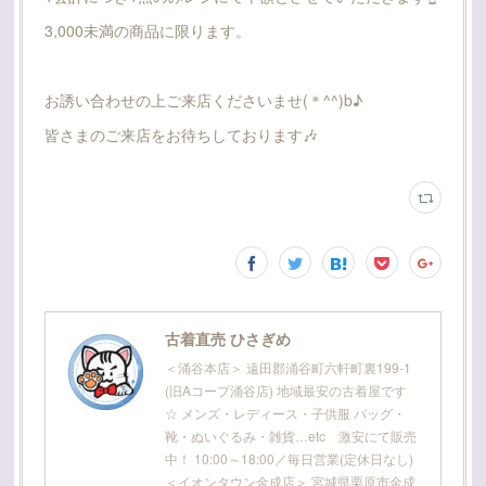
3,000未満の商品に限ります。
お誘い合わせの上ご来店くださいませ(＊^^)b♪
皆さまのご来店をお待ちしております🎶
古着直売 ひさぎめ
＜涌谷本店＞ 遠田郡涌谷町六軒町裏199-1
(旧Aコープ涌谷店) 地域最安の古着屋です
☆ メンズ・レディース・子供服 バッグ・
靴・ぬいぐるみ・雑貨…etc 激安にて販売
中！ 10:00～18:00／毎日営業(定休日なし)
＜イオンタウン金成店＞ 宮城県栗原市金成