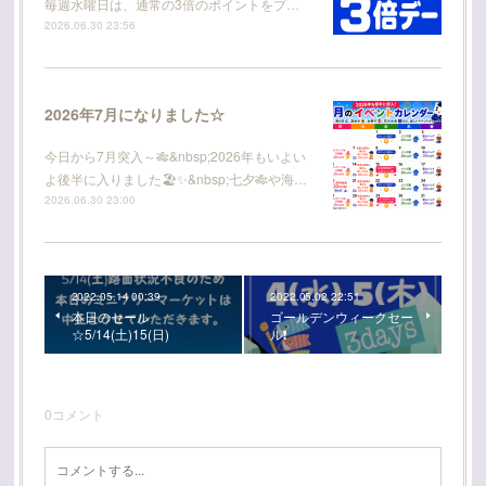
毎週水曜日は、通常の3倍のポイントをプ…
2026.06.30 23:56
2026年7月になりました☆
今日から7月突入～🎋&nbsp;2026年もいよい
よ後半に入りました🏖️✨&nbsp;七夕🎋や海…
2026.06.30 23:00
2022.05.14 00:39
2022.05.02 22:51
本日のセール
ゴールデンウィークセー
☆5/14(土)15(日)
ル❗
0
コメント