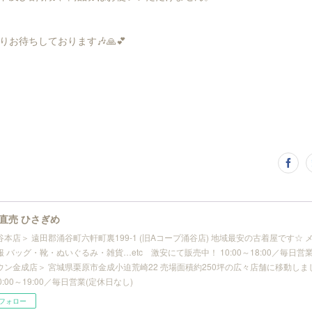
お待ちしております🎶🙏💕
直売 ひさぎめ
谷本店＞ 遠田郡涌谷町六軒町裏199-1 (旧Aコープ涌谷店) 地域最安の古着屋です☆
 バッグ・靴・ぬいぐるみ・雑貨…etc 激安にて販売中！ 10:00～18:00／毎日営業
ウン金成店＞ 宮城県栗原市金成小迫荒崎22 売場面積約250坪の広々店舗に移動しま
10:00～19:00／毎日営業(定休日なし)
フォロー