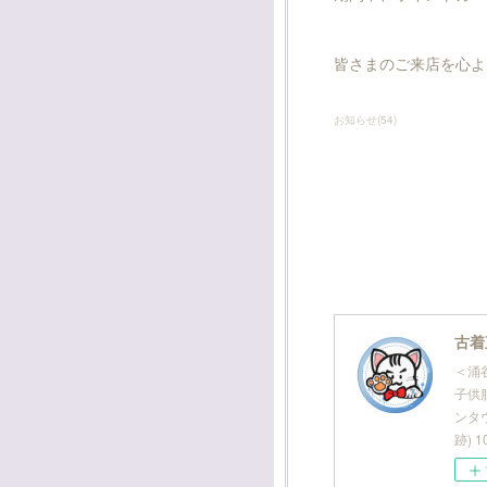
皆さまのご来店を心より
お知らせ
(
54
)
古着
＜涌
子供服
ンタ
跡) 