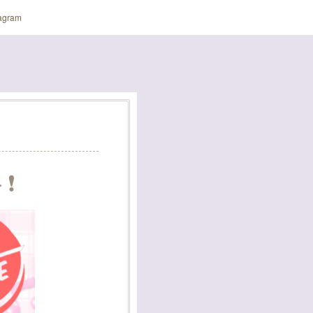
tagram
❗