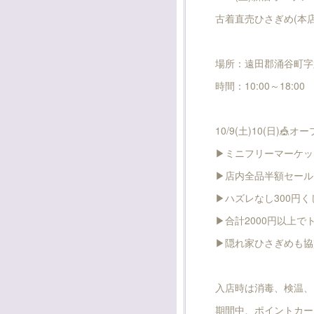
古着直売ひさぎめ(本店
場所：遠田郡涌谷町字六
時間：10:00～18:00
10/9(土)10(日)
▶ミニフリーマーケッ
▶店内全品半額セール❗
▶ハズレなし300円く
▶合計2000円以上で
▶隠れ家ひさぎめも協賛
入店時は消毒、検温、
期間中、ポイントカー