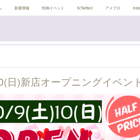
ム
新着情報
恒例イベント
X(Twitter)
アメブロ
Ins
土)10(日)新店オープニングイベント