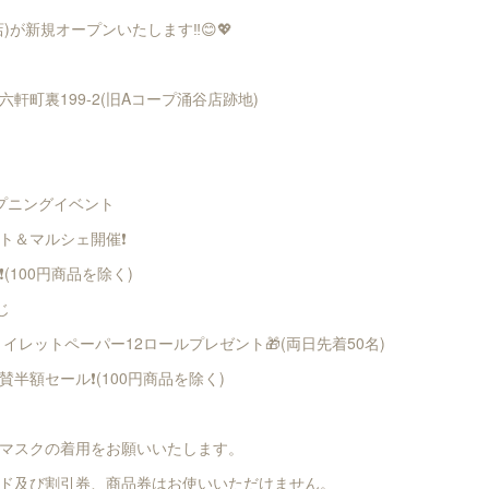
)が新規オープンいたします‼️😊💖
軒町裏199-2(旧Aコープ涌谷店跡地)
オープニングイベント
ト＆マルシェ開催❗
(100円商品を除く)
じ
トイレットペーパー12ロールプレゼント🎁(両日先着50名)
半額セール❗(100円商品を除く)
マスクの着用をお願いいたします。
ド及び割引券、商品券はお使いいただけません。