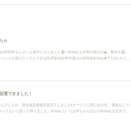
した☆
p;2026年もいよいよ後半に入りました🏖️✨&nbsp;七夕🎋や海の日🌊、夏休み🏖、
ントが盛りだくさんですね😊💕&nbsp;📢今週のお得情報&nbsp;▶7/1(水) ポイ…
設置できました！
んでしたが、新金成店看板設置完了しました❗オープンに間に合わず、 看板なしで
やってないと思って帰りました」&nbsp;というお声もちらほら💦&nbsp;大丈夫で…