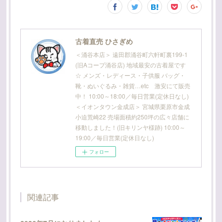
古着直売 ひさぎめ
＜涌谷本店＞ 遠田郡涌谷町六軒町裏199-1
(旧Aコープ涌谷店) 地域最安の古着屋です
☆ メンズ・レディース・子供服 バッグ・
靴・ぬいぐるみ・雑貨…etc 激安にて販売
中！ 10:00～18:00／毎日営業(定休日なし)
＜イオンタウン金成店＞ 宮城県栗原市金成
小迫荒崎22 売場面積約250坪の広々店舗に
移動しました！(旧キリンヤ様跡) 10:00～
19:00／毎日営業(定休日なし)
フォロー
関連記事