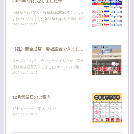
2026年7月になりました☆
今日から7月突入～🎋&nbsp;2026年もいよい
よ後半に入りました🏖️✨&nbsp;七夕🎋や海…
2026.06.30 23:00
【祝】新金成店・看板設置できました！
オープンには間に合いませんでしたが、新金
成店看板設置完了しました❗オープンに間に…
2026.02.10 12:52
12月営業日のご案内
12月セールのご案内です☆
2025.12.04 15:40