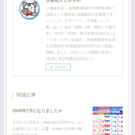
＜涌谷本店＞ 遠田郡涌谷町六軒町裏199-1
(旧Aコープ涌谷店) 地域最安の古着屋です
☆ メンズ・レディース・子供服 バッグ・
靴・ぬいぐるみ・雑貨…etc 激安にて販売
中！ 10:00～18:00／毎日営業(定休日なし)
＜イオンタウン金成店＞ 宮城県栗原市金成
小迫荒崎22 売場面積約250坪の広々店舗に
移動しました！(旧キリンヤ様跡) 10:00～
19:00／毎日営業(定休日なし)
フォロー
関連記事
2026年7月になりました☆
今日から7月突入～🎋&nbsp;2026年もいよい
よ後半に入りました🏖️✨&nbsp;七夕🎋や海…
2026.06.30 23:00