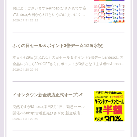
おはようございます☀️&nbsp;ひさぎめです😆
💕&nbsp;今日から8月というのにあいにく…
2026.07.31 23:22
ふくの日セール＆ポイント3倍デー☆4/29(水祝)
本日4月29日(水)は\ふくの日セール＆ポイント3倍デー‼️/&nbsp;店内
全品レジにて30％OFFさらにポイントが3倍となります😆✨&nbsp…
2026.04.28 20:49
イオンタウン新金成店正式オープン❗
突然ですが❗️&nbsp;本日2月1日、緊急セール
開催📣&nbsp;古着直売ひさぎめ 新金成店 …
2026.01.31 22:59