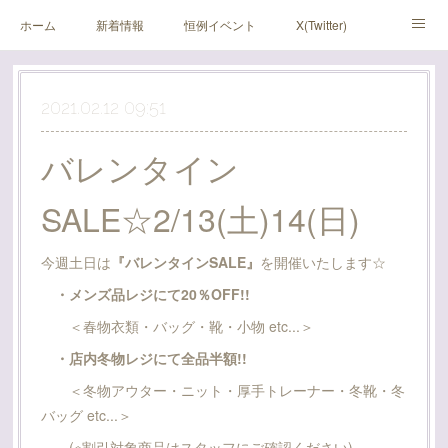
ホーム
新着情報
恒例イベント
X(Twitter)
アメブロ
Instagram
2021.02.12 09:51
バレンタイン
SALE☆2/13(土)14(日)
今週土日は
『バレンタインSALE』
を開催いたします☆
・メンズ品レジにて20％OFF!!
＜春物衣類・バッグ・靴・小物 etc...＞
・店内冬物レジにて全品半額!!
＜冬物アウター・ニット・厚手トレーナー・冬靴・冬
バッグ etc...＞
(※割引対象商品はスタッフにご確認ください)