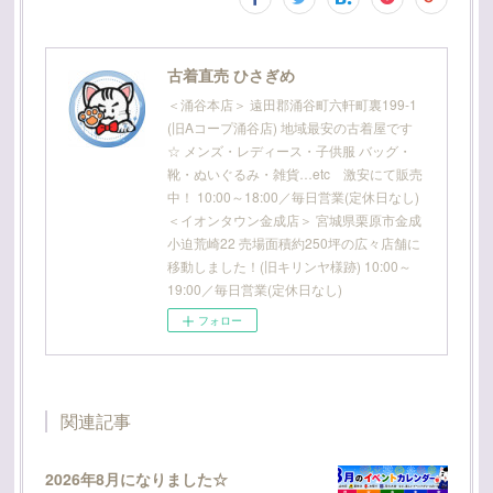
古着直売 ひさぎめ
＜涌谷本店＞ 遠田郡涌谷町六軒町裏199-1
(旧Aコープ涌谷店) 地域最安の古着屋です
☆ メンズ・レディース・子供服 バッグ・
靴・ぬいぐるみ・雑貨…etc 激安にて販売
中！ 10:00～18:00／毎日営業(定休日なし)
＜イオンタウン金成店＞ 宮城県栗原市金成
小迫荒崎22 売場面積約250坪の広々店舗に
移動しました！(旧キリンヤ様跡) 10:00～
19:00／毎日営業(定休日なし)
フォロー
関連記事
2026年8月になりました☆