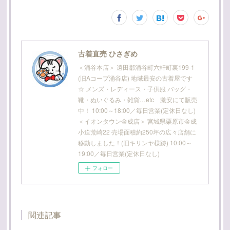
古着直売 ひさぎめ
＜涌谷本店＞ 遠田郡涌谷町六軒町裏199-1
(旧Aコープ涌谷店) 地域最安の古着屋です
☆ メンズ・レディース・子供服 バッグ・
靴・ぬいぐるみ・雑貨…etc 激安にて販売
中！ 10:00～18:00／毎日営業(定休日なし)
＜イオンタウン金成店＞ 宮城県栗原市金成
小迫荒崎22 売場面積約250坪の広々店舗に
移動しました！(旧キリンヤ様跡) 10:00～
19:00／毎日営業(定休日なし)
フォロー
関連記事