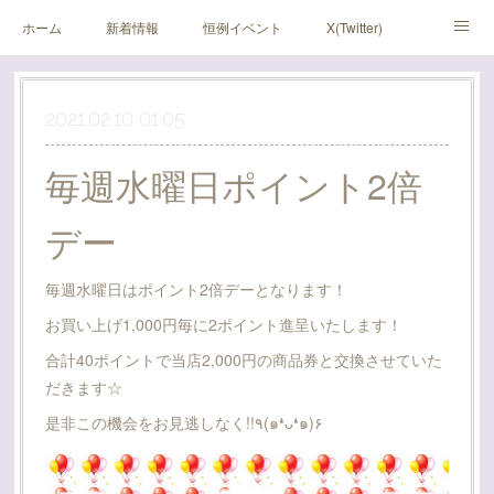
ホーム
新着情報
恒例イベント
X(Twitter)
アメブロ
Instagram
2021.02.10 01:05
毎週水曜日ポイント2倍
デー
毎週水曜日はポイント2倍デーとなります！
お買い上げ1,000円毎に2ポイント進呈いたします！
合計40ポイントで当店2,000円の商品券と交換させていた
だきます☆
是非この機会をお見逃しなく!!٩(๑❛ᴗ❛๑)۶