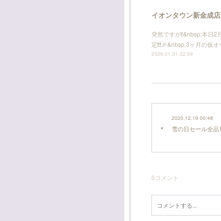
イオンタウン新金成店
突然ですが❗️&nbsp;本
定❗️❗️🎉&nbsp;3ヶ
2026.01.31 22:59
2020.12.19 00:48
雪の日セール全品1
0
コメント