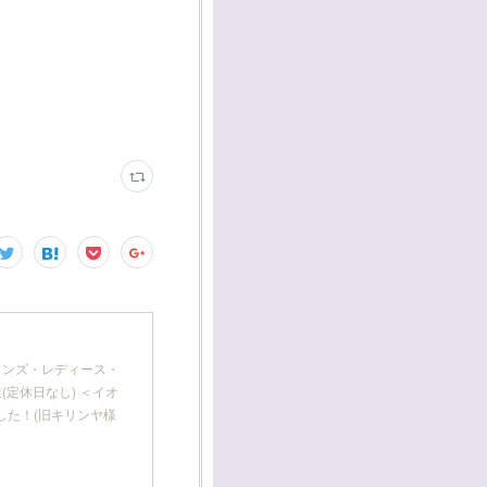
 メンズ・レディース・
(定休日なし) ＜イオ
した！(旧キリンヤ様