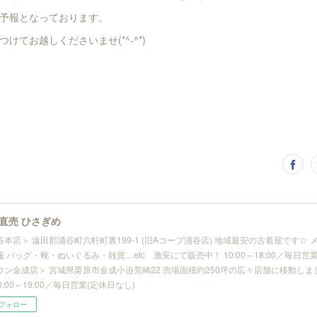
予報となっております。
けてお越しくださいませ(*^-^*)
直売 ひさぎめ
谷本店＞ 遠田郡涌谷町六軒町裏199-1 (旧Aコープ涌谷店) 地域最安の古着屋です☆
 バッグ・靴・ぬいぐるみ・雑貨…etc 激安にて販売中！ 10:00～18:00／毎日営業
ウン金成店＞ 宮城県栗原市金成小迫荒崎22 売場面積約250坪の広々店舗に移動しま
10:00～19:00／毎日営業(定休日なし)
フォロー