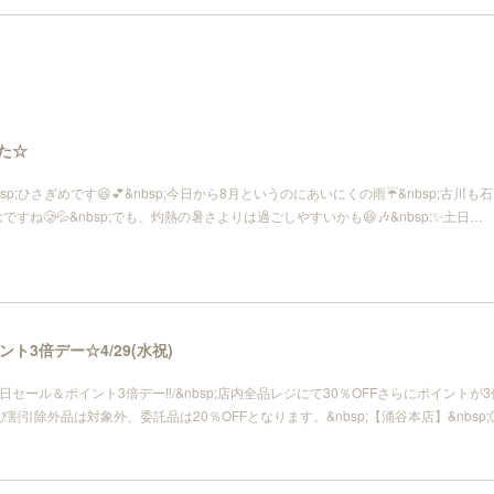
した☆
sp;ひさぎめです😆💕&nbsp;今日から8月というのにあいにくの雨☔️&nbsp;古川も石
ね🥲💦&nbsp;でも、灼熱の暑さよりは過ごしやすいかも😆🎶&nbsp;✨土日…
ト3倍デー☆4/29(水祝)
の日セール＆ポイント3倍デー‼️/&nbsp;店内全品レジにて30％OFFさらにポイントが
よび割引除外品は対象外、委託品は20％OFFとなります。&nbsp;【涌谷本店】&nbsp;🕑10: