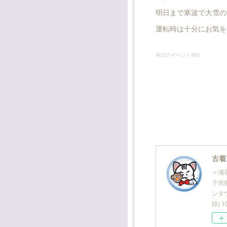
明日まで寒波で大雪の
運転時は十分にお気をつ
本日のイベント
(
93
)
古着
＜涌
子供服
ンタ
跡) 