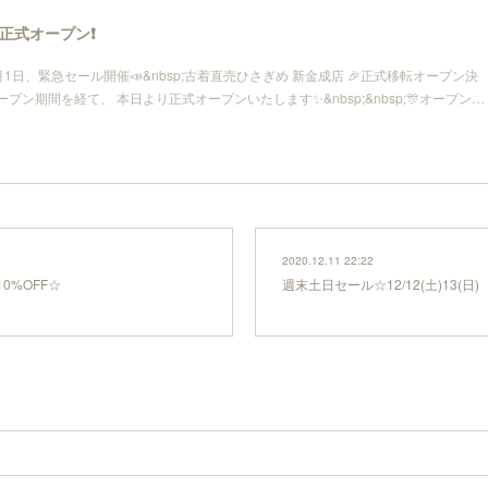
正式オープン❗
日2月1日、緊急セール開催📣&nbsp;古着直売ひさぎめ 新金成店 🎉正式移転オープン決
月の仮オープン期間を経て、 本日より正式オープンいたします✨️&nbsp;&nbsp;🎊オープン…
2020.12.11 22:22
0%OFF☆
週末土日セール☆12/12(土)13(日)