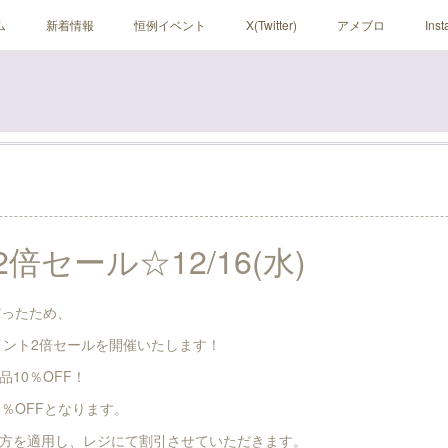
ム
新着情報
恒例イベント
X(Twitter)
アメブロ
Ins
倍セール☆12/16(水)
だったため、
にポイント2倍セールを開催いたします！
10％OFF！
％OFFとなります。
方を適用し、レジにて割引させていただきます。