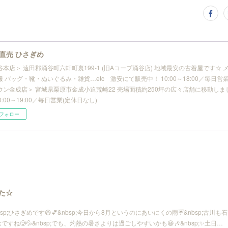
直売 ひさぎめ
谷本店＞ 遠田郡涌谷町六軒町裏199-1 (旧Aコープ涌谷店) 地域最安の古着屋です☆
 バッグ・靴・ぬいぐるみ・雑貨…etc 激安にて販売中！ 10:00～18:00／毎日営業
ウン金成店＞ 宮城県栗原市金成小迫荒崎22 売場面積約250坪の広々店舗に移動しま
10:00～19:00／毎日営業(定休日なし)
フォロー
した☆
sp;ひさぎめです😆💕&nbsp;今日から8月というのにあいにくの雨☔️&nbsp;古川も石
ね🥲💦&nbsp;でも、灼熱の暑さよりは過ごしやすいかも😆🎶&nbsp;✨土日…