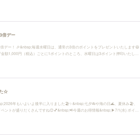
3倍デー
3倍デー！ 🎉&nbsp;毎週水曜日は、通常の3倍のポイントをプレゼントいたします😆
上げ金額1,000円（税込）ごとに1ポイントのところ、水曜日は3ポイント押印いたし…
した☆
p;2026年もいよいよ後半に入りました🏖️✨&nbsp;七夕🎋や海の日🌊、夏休み🏖、
ントが盛りだくさんですね😊💕&nbsp;📢今週のお得情報&nbsp;▶7/1(水) ポイ…