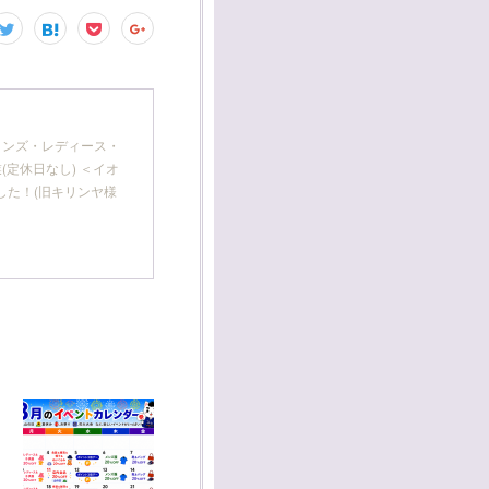
 メンズ・レディース・
(定休日なし) ＜イオ
した！(旧キリンヤ様