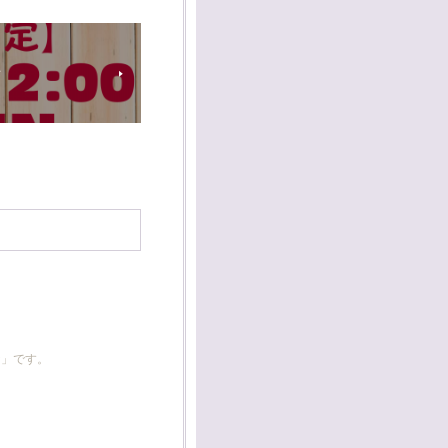
て
☆」です。