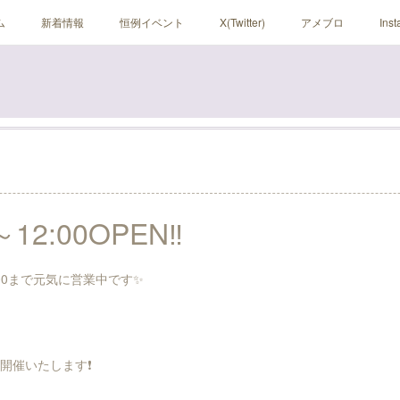
ム
新着情報
恒例イベント
X(Twitter)
アメブロ
Ins
12:00OPEN‼️
12:00まで元気に営業中です✨
を開催いたします❗