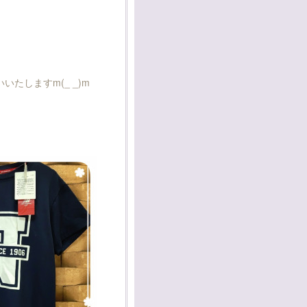
たしますm(_ _)m