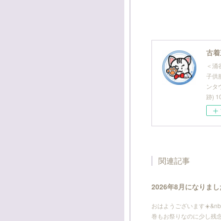
古着
＜涌
子供服
ンタ
跡) 
関連記事
2026年8月になりま
おはようございます☀️&nb
巻もお祭りなのに少し残念です