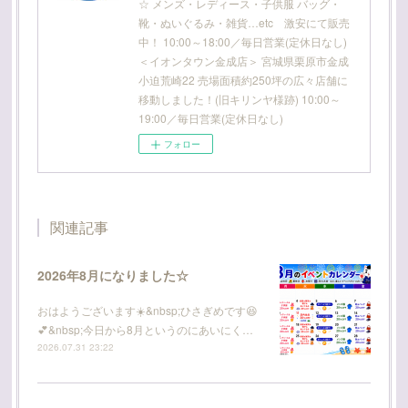
☆ メンズ・レディース・子供服 バッグ・
靴・ぬいぐるみ・雑貨…etc 激安にて販売
中！ 10:00～18:00／毎日営業(定休日なし)
＜イオンタウン金成店＞ 宮城県栗原市金成
小迫荒崎22 売場面積約250坪の広々店舗に
移動しました！(旧キリンヤ様跡) 10:00～
19:00／毎日営業(定休日なし)
フォロー
関連記事
2026年8月になりました☆
おはようございます☀️&nbsp;ひさぎめです😆
💕&nbsp;今日から8月というのにあいにく…
2026.07.31 23:22