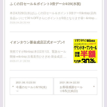
ふくの日セール＆ポイント3倍デー☆4/29(水祝)
本日4月29日(水)は\ふくの日セール＆ポイント3倍デー‼️/&nbsp;店内
全品レジにて30％OFFさらにポイントが3倍となります😆✨&nbsp…
2026.04.28 20:49
イオンタウン新金成店正式オープン❗
突然ですが❗️&nbsp;本日2月1日、緊急セール
開催📣&nbsp;古着直売ひさぎめ 新金成店 …
2026.01.31 22:59
2021.06.15 23:00
2021.06.04 22:30
今週のセール☆6/16(水)
お客様感謝セール
～
☆6/5(土)6(日)